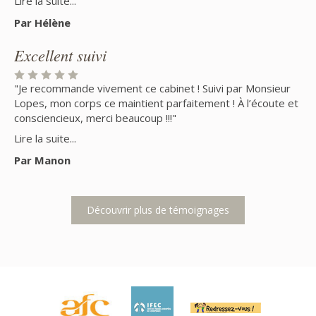
Lire la suite...
très importants et me permet d'espacer les crises moins
Par Hélène
douloureuses et plus courtes. Tout en douceur, cela fait un
an que je pratique à raison d'une fois tous les 2 ou 3 mois
Excellent suivi
et après cinq séances rapprochées. Quel soulagement
depuis ! Merci monsieur Tournier !"
"Je recommande vivement ce cabinet ! Suivi par Monsieur
Lopes, mon corps ce maintient parfaitement ! À l’écoute et
consciencieux, merci beaucoup !!!"
Lire la suite...
Par Manon
Découvrir plus de témoignages